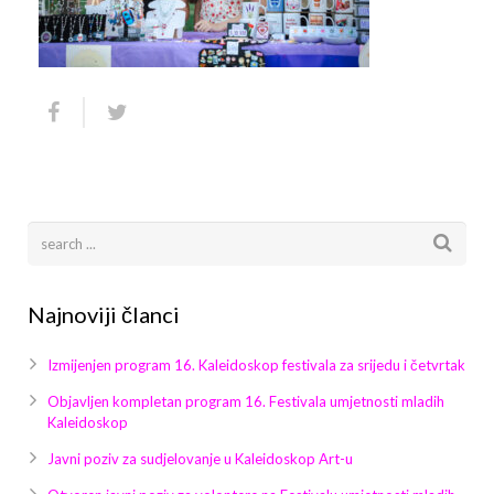
Arhiva
Video 2011
Galerija 2010
Kontakt
Video 2012
Galerija 2011
Video 2013
Galerija 2012
Video 2014
Galerija 2013
Video 2015
Galerija 2014
Video 2016
Galerija 2015
Najnoviji članci
Video 2017
Galerija 2016
Izmijenjen program 16. Kaleidoskop festivala za srijedu i četvrtak
Video 2018
Galerija 2017
Objavljen kompletan program 16. Festivala umjetnosti mladih
Kaleidoskop
Galerija 2018
Javni poziv za sudjelovanje u Kaleidoskop Art-u