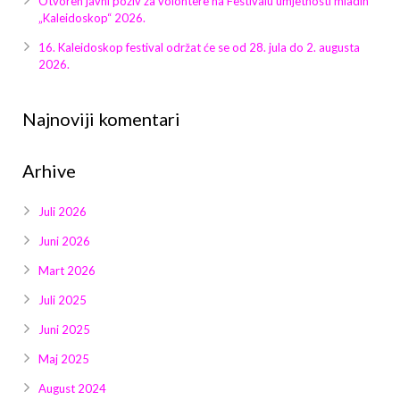
Otvoren javni poziv za volontere na Festivalu umjetnosti mladih
Galerija 2019
„Kaleidoskop“ 2026.
Galerija 2022
16. Kaleidoskop festival održat će se od 28. jula do 2. augusta
2026.
Galerija 2023
Najnoviji komentari
Galerija 2024
Arhive
Galerija 2025
Juli 2026
Juni 2026
Mart 2026
Juli 2025
Juni 2025
Maj 2025
August 2024