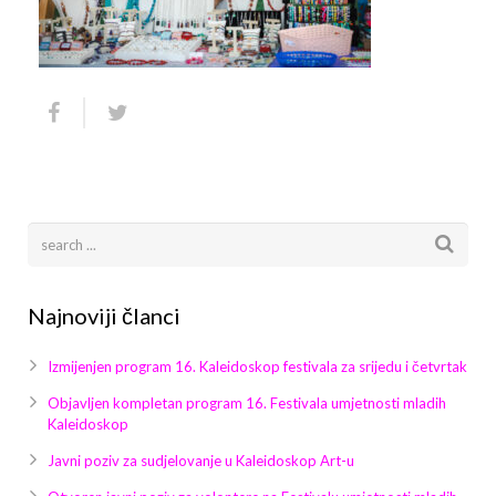
Arhiva
Video 2011
Galerija 2010
Kontakt
Video 2012
Galerija 2011
Video 2013
Galerija 2012
Video 2014
Galerija 2013
Video 2015
Galerija 2014
Video 2016
Galerija 2015
Najnoviji članci
Video 2017
Galerija 2016
Izmijenjen program 16. Kaleidoskop festivala za srijedu i četvrtak
Video 2018
Galerija 2017
Objavljen kompletan program 16. Festivala umjetnosti mladih
Kaleidoskop
Galerija 2018
Javni poziv za sudjelovanje u Kaleidoskop Art-u