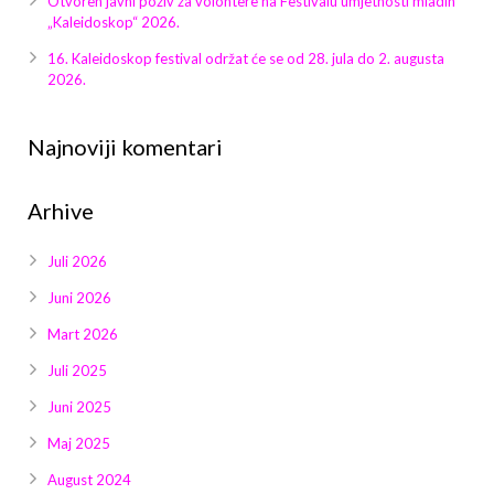
Otvoren javni poziv za volontere na Festivalu umjetnosti mladih
Galerija 2019
„Kaleidoskop“ 2026.
Galerija 2022
16. Kaleidoskop festival održat će se od 28. jula do 2. augusta
2026.
Galerija 2023
Najnoviji komentari
Galerija 2024
Arhive
Galerija 2025
Juli 2026
Juni 2026
Mart 2026
Juli 2025
Juni 2025
Maj 2025
August 2024