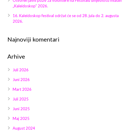
Otvoren javni poziv za volontere na Festivalu umjetnosti mladih
Galerija 2019
„Kaleidoskop“ 2026.
Galerija 2022
16. Kaleidoskop festival održat će se od 28. jula do 2. augusta
2026.
Galerija 2023
Najnoviji komentari
Galerija 2024
Arhive
Galerija 2025
Juli 2026
Juni 2026
Mart 2026
Juli 2025
Juni 2025
Maj 2025
August 2024