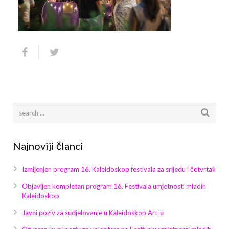
Arhiva
Video 2011
Galerija 2010
Kontakt
Video 2012
Galerija 2011
Video 2013
Galerija 2012
Video 2014
Galerija 2013
Video 2015
Galerija 2014
Video 2016
Galerija 2015
Najnoviji članci
Video 2017
Galerija 2016
Izmijenjen program 16. Kaleidoskop festivala za srijedu i četvrtak
Video 2018
Galerija 2017
Objavljen kompletan program 16. Festivala umjetnosti mladih
Kaleidoskop
Galerija 2018
Javni poziv za sudjelovanje u Kaleidoskop Art-u