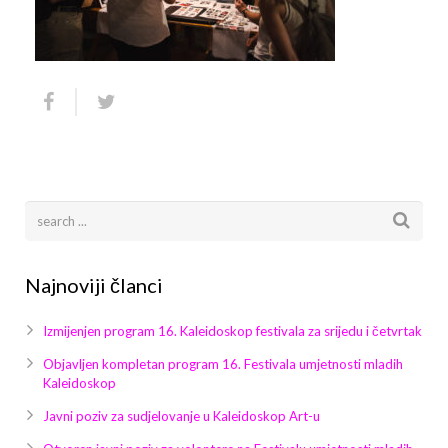
Arhiva
Video 2011
Galerija 2010
Kontakt
Video 2012
Galerija 2011
Video 2013
Galerija 2012
Video 2014
Galerija 2013
Video 2015
Galerija 2014
Video 2016
Galerija 2015
Najnoviji članci
Video 2017
Galerija 2016
Izmijenjen program 16. Kaleidoskop festivala za srijedu i četvrtak
Video 2018
Galerija 2017
Objavljen kompletan program 16. Festivala umjetnosti mladih
Kaleidoskop
Galerija 2018
Javni poziv za sudjelovanje u Kaleidoskop Art-u