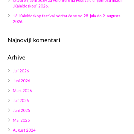
Otvoren javni poziv za volontere na Festivalu umjetnosti mladih
Galerija 2019
„Kaleidoskop“ 2026.
Galerija 2022
16. Kaleidoskop festival održat će se od 28. jula do 2. augusta
2026.
Galerija 2023
Najnoviji komentari
Galerija 2024
Arhive
Galerija 2025
Juli 2026
Juni 2026
Mart 2026
Juli 2025
Juni 2025
Maj 2025
August 2024