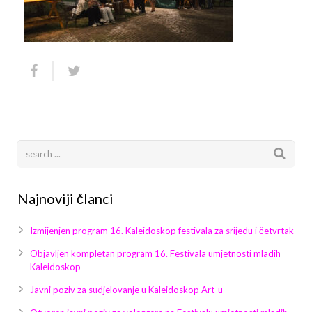
Arhiva
Video 2011
Galerija 2010
Kontakt
Video 2012
Galerija 2011
Video 2013
Galerija 2012
Video 2014
Galerija 2013
Video 2015
Galerija 2014
Video 2016
Galerija 2015
Najnoviji članci
Video 2017
Galerija 2016
Izmijenjen program 16. Kaleidoskop festivala za srijedu i četvrtak
Video 2018
Galerija 2017
Objavljen kompletan program 16. Festivala umjetnosti mladih
Kaleidoskop
Galerija 2018
Javni poziv za sudjelovanje u Kaleidoskop Art-u