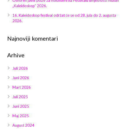
Otvoren javni poziv za volontere na Festivalu umjetnosti mladih
Galerija 2019
„Kaleidoskop“ 2026.
Galerija 2022
16. Kaleidoskop festival održat će se od 28. jula do 2. augusta
2026.
Galerija 2023
Najnoviji komentari
Galerija 2024
Arhive
Galerija 2025
Juli 2026
Juni 2026
Mart 2026
Juli 2025
Juni 2025
Maj 2025
August 2024