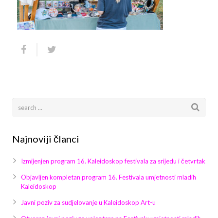
Arhiva
Video 2011
Galerija 2010
Kontakt
Video 2012
Galerija 2011
Video 2013
Galerija 2012
Video 2014
Galerija 2013
Video 2015
Galerija 2014
Video 2016
Galerija 2015
Najnoviji članci
Video 2017
Galerija 2016
Izmijenjen program 16. Kaleidoskop festivala za srijedu i četvrtak
Video 2018
Galerija 2017
Objavljen kompletan program 16. Festivala umjetnosti mladih
Kaleidoskop
Galerija 2018
Javni poziv za sudjelovanje u Kaleidoskop Art-u