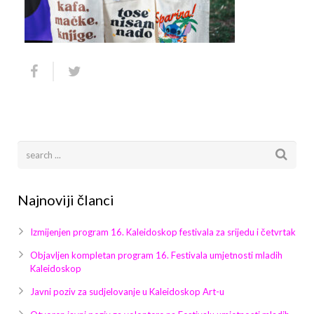
Arhiva
Video 2011
Galerija 2010
Kontakt
Video 2012
Galerija 2011
Video 2013
Galerija 2012
Video 2014
Galerija 2013
Video 2015
Galerija 2014
Video 2016
Galerija 2015
Najnoviji članci
Video 2017
Galerija 2016
Izmijenjen program 16. Kaleidoskop festivala za srijedu i četvrtak
Video 2018
Galerija 2017
Objavljen kompletan program 16. Festivala umjetnosti mladih
Kaleidoskop
Galerija 2018
Javni poziv za sudjelovanje u Kaleidoskop Art-u