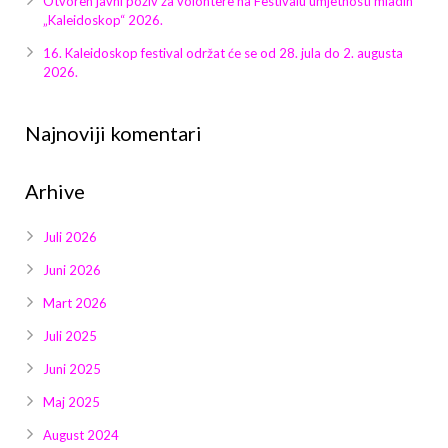
Otvoren javni poziv za volontere na Festivalu umjetnosti mladih
Galerija 2019
„Kaleidoskop“ 2026.
Galerija 2022
16. Kaleidoskop festival održat će se od 28. jula do 2. augusta
2026.
Galerija 2023
Najnoviji komentari
Galerija 2024
Arhive
Galerija 2025
Juli 2026
Juni 2026
Mart 2026
Juli 2025
Juni 2025
Maj 2025
August 2024