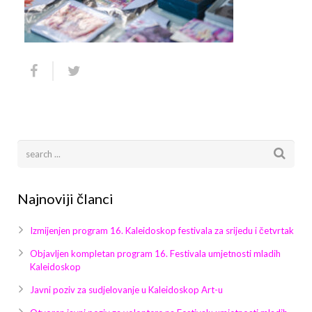
Arhiva
Video 2011
Galerija 2010
Kontakt
Video 2012
Galerija 2011
Video 2013
Galerija 2012
Video 2014
Galerija 2013
Video 2015
Galerija 2014
Video 2016
Galerija 2015
Najnoviji članci
Video 2017
Galerija 2016
Izmijenjen program 16. Kaleidoskop festivala za srijedu i četvrtak
Video 2018
Galerija 2017
Objavljen kompletan program 16. Festivala umjetnosti mladih
Kaleidoskop
Galerija 2018
Javni poziv za sudjelovanje u Kaleidoskop Art-u