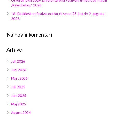
Otvoren javni poziv za volontere na Festivalu umjetnosti mladih
Galerija 2019
„Kaleidoskop“ 2026.
Galerija 2022
16. Kaleidoskop festival održat će se od 28. jula do 2. augusta
2026.
Galerija 2023
Najnoviji komentari
Galerija 2024
Arhive
Galerija 2025
Juli 2026
Juni 2026
Mart 2026
Juli 2025
Juni 2025
Maj 2025
August 2024