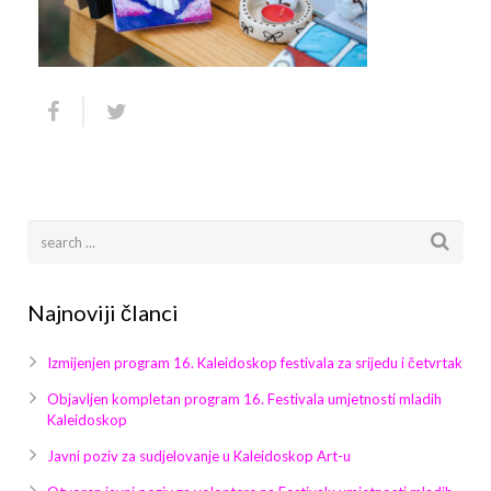
Arhiva
Video 2011
Galerija 2010
Kontakt
Video 2012
Galerija 2011
Video 2013
Galerija 2012
Video 2014
Galerija 2013
Video 2015
Galerija 2014
Video 2016
Galerija 2015
Najnoviji članci
Video 2017
Galerija 2016
Izmijenjen program 16. Kaleidoskop festivala za srijedu i četvrtak
Video 2018
Galerija 2017
Objavljen kompletan program 16. Festivala umjetnosti mladih
Kaleidoskop
Galerija 2018
Javni poziv za sudjelovanje u Kaleidoskop Art-u