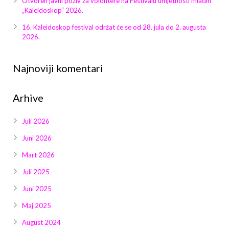
Otvoren javni poziv za volontere na Festivalu umjetnosti mladih
Galerija 2019
„Kaleidoskop“ 2026.
Galerija 2022
16. Kaleidoskop festival održat će se od 28. jula do 2. augusta
2026.
Galerija 2023
Najnoviji komentari
Galerija 2024
Arhive
Galerija 2025
Juli 2026
Juni 2026
Mart 2026
Juli 2025
Juni 2025
Maj 2025
August 2024