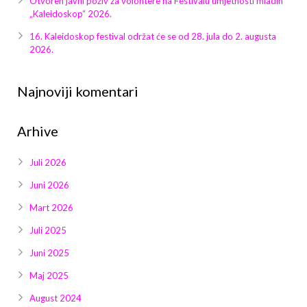
Otvoren javni poziv za volontere na Festivalu umjetnosti mladih
Galerija 2019
„Kaleidoskop“ 2026.
Galerija 2022
16. Kaleidoskop festival održat će se od 28. jula do 2. augusta
2026.
Galerija 2023
Najnoviji komentari
Galerija 2024
Arhive
Galerija 2025
Juli 2026
Juni 2026
Mart 2026
Juli 2025
Juni 2025
Maj 2025
August 2024