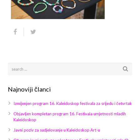
Arhiva
Video 2011
Galerija 2010
Kontakt
Video 2012
Galerija 2011
Video 2013
Galerija 2012
Video 2014
Galerija 2013
Video 2015
Galerija 2014
Video 2016
Galerija 2015
Najnoviji članci
Video 2017
Galerija 2016
Izmijenjen program 16. Kaleidoskop festivala za srijedu i četvrtak
Video 2018
Galerija 2017
Objavljen kompletan program 16. Festivala umjetnosti mladih
Kaleidoskop
Galerija 2018
Javni poziv za sudjelovanje u Kaleidoskop Art-u