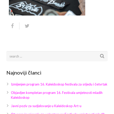
Arhiva
Video 2011
Galerija 2010
Kontakt
Video 2012
Galerija 2011
Video 2013
Galerija 2012
Video 2014
Galerija 2013
Video 2015
Galerija 2014
Video 2016
Galerija 2015
Najnoviji članci
Video 2017
Galerija 2016
Izmijenjen program 16. Kaleidoskop festivala za srijedu i četvrtak
Video 2018
Galerija 2017
Objavljen kompletan program 16. Festivala umjetnosti mladih
Kaleidoskop
Galerija 2018
Javni poziv za sudjelovanje u Kaleidoskop Art-u