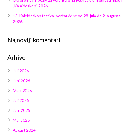
Otvoren javni poziv za volontere na Festivalu umjetnosti mladih
Galerija 2019
„Kaleidoskop“ 2026.
Galerija 2022
16. Kaleidoskop festival održat će se od 28. jula do 2. augusta
2026.
Galerija 2023
Najnoviji komentari
Galerija 2024
Arhive
Galerija 2025
Juli 2026
Juni 2026
Mart 2026
Juli 2025
Juni 2025
Maj 2025
August 2024