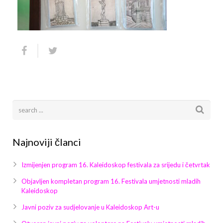
Arhiva
Video 2011
Galerija 2010
Kontakt
Video 2012
Galerija 2011
Video 2013
Galerija 2012
Video 2014
Galerija 2013
Video 2015
Galerija 2014
Video 2016
Galerija 2015
Najnoviji članci
Video 2017
Galerija 2016
Izmijenjen program 16. Kaleidoskop festivala za srijedu i četvrtak
Video 2018
Galerija 2017
Objavljen kompletan program 16. Festivala umjetnosti mladih
Kaleidoskop
Galerija 2018
Javni poziv za sudjelovanje u Kaleidoskop Art-u