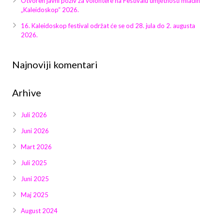
Otvoren javni poziv za volontere na Festivalu umjetnosti mladih
Galerija 2019
„Kaleidoskop“ 2026.
Galerija 2022
16. Kaleidoskop festival održat će se od 28. jula do 2. augusta
2026.
Galerija 2023
Najnoviji komentari
Galerija 2024
Arhive
Galerija 2025
Juli 2026
Juni 2026
Mart 2026
Juli 2025
Juni 2025
Maj 2025
August 2024