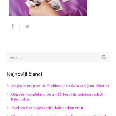
Arhiva
Video 2011
Galerija 2010
Kontakt
Video 2012
Galerija 2011
Video 2013
Galerija 2012
Video 2014
Galerija 2013
Video 2015
Galerija 2014
Video 2016
Galerija 2015
Najnoviji članci
Video 2017
Galerija 2016
Izmijenjen program 16. Kaleidoskop festivala za srijedu i četvrtak
Video 2018
Galerija 2017
Objavljen kompletan program 16. Festivala umjetnosti mladih
Kaleidoskop
Galerija 2018
Javni poziv za sudjelovanje u Kaleidoskop Art-u