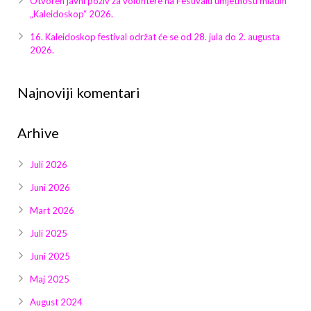
Otvoren javni poziv za volontere na Festivalu umjetnosti mladih
Galerija 2019
„Kaleidoskop“ 2026.
Galerija 2022
16. Kaleidoskop festival održat će se od 28. jula do 2. augusta
2026.
Galerija 2023
Najnoviji komentari
Galerija 2024
Arhive
Galerija 2025
Juli 2026
Juni 2026
Mart 2026
Juli 2025
Juni 2025
Maj 2025
August 2024