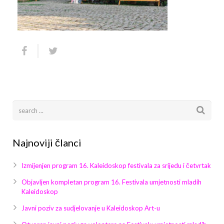
Arhiva
Video 2011
Galerija 2010
Kontakt
Video 2012
Galerija 2011
Video 2013
Galerija 2012
Video 2014
Galerija 2013
Video 2015
Galerija 2014
Video 2016
Galerija 2015
Najnoviji članci
Video 2017
Galerija 2016
Izmijenjen program 16. Kaleidoskop festivala za srijedu i četvrtak
Video 2018
Galerija 2017
Objavljen kompletan program 16. Festivala umjetnosti mladih
Kaleidoskop
Galerija 2018
Javni poziv za sudjelovanje u Kaleidoskop Art-u