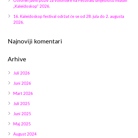
Otvoren javni poziv za volontere na Festivalu umjetnosti mladih
Galerija 2019
„Kaleidoskop“ 2026.
Galerija 2022
16. Kaleidoskop festival održat će se od 28. jula do 2. augusta
2026.
Galerija 2023
Najnoviji komentari
Galerija 2024
Arhive
Galerija 2025
Juli 2026
Juni 2026
Mart 2026
Juli 2025
Juni 2025
Maj 2025
August 2024