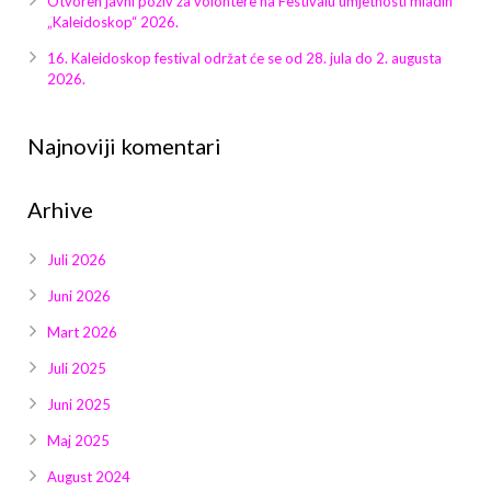
Otvoren javni poziv za volontere na Festivalu umjetnosti mladih
Galerija 2019
„Kaleidoskop“ 2026.
Galerija 2022
16. Kaleidoskop festival održat će se od 28. jula do 2. augusta
2026.
Galerija 2023
Najnoviji komentari
Galerija 2024
Arhive
Galerija 2025
Juli 2026
Juni 2026
Mart 2026
Juli 2025
Juni 2025
Maj 2025
August 2024