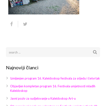
Arhiva
Video 2011
Galerija 2010
Kontakt
Video 2012
Galerija 2011
Video 2013
Galerija 2012
Video 2014
Galerija 2013
Video 2015
Galerija 2014
Video 2016
Galerija 2015
Najnoviji članci
Video 2017
Galerija 2016
Izmijenjen program 16. Kaleidoskop festivala za srijedu i četvrtak
Video 2018
Galerija 2017
Objavljen kompletan program 16. Festivala umjetnosti mladih
Kaleidoskop
Galerija 2018
Javni poziv za sudjelovanje u Kaleidoskop Art-u