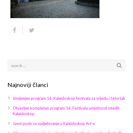
Arhiva
Video 2011
Galerija 2010
Kontakt
Video 2012
Galerija 2011
Video 2013
Galerija 2012
Video 2014
Galerija 2013
Video 2015
Galerija 2014
Video 2016
Galerija 2015
Najnoviji članci
Video 2017
Galerija 2016
Izmijenjen program 16. Kaleidoskop festivala za srijedu i četvrtak
Video 2018
Galerija 2017
Objavljen kompletan program 16. Festivala umjetnosti mladih
Kaleidoskop
Galerija 2018
Javni poziv za sudjelovanje u Kaleidoskop Art-u