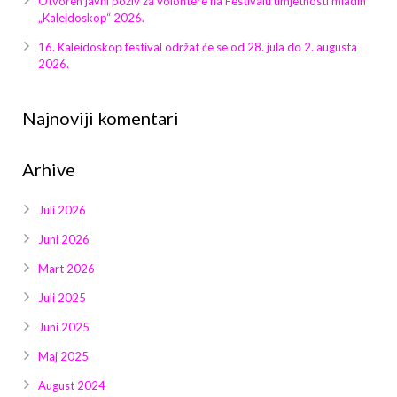
Otvoren javni poziv za volontere na Festivalu umjetnosti mladih
Galerija 2019
„Kaleidoskop“ 2026.
Galerija 2022
16. Kaleidoskop festival održat će se od 28. jula do 2. augusta
2026.
Galerija 2023
Najnoviji komentari
Galerija 2024
Arhive
Galerija 2025
Juli 2026
Juni 2026
Mart 2026
Juli 2025
Juni 2025
Maj 2025
August 2024