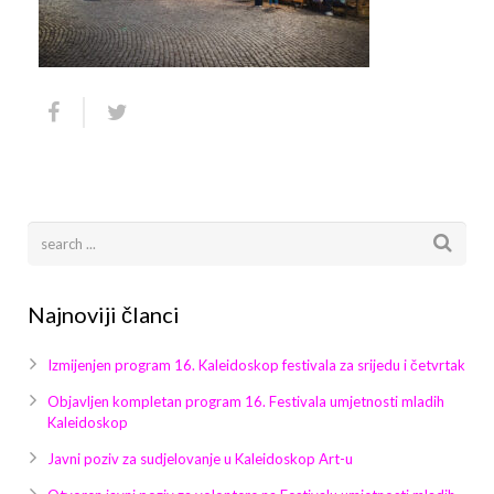
Arhiva
Video 2011
Galerija 2010
Kontakt
Video 2012
Galerija 2011
Video 2013
Galerija 2012
Video 2014
Galerija 2013
Video 2015
Galerija 2014
Video 2016
Galerija 2015
Najnoviji članci
Video 2017
Galerija 2016
Izmijenjen program 16. Kaleidoskop festivala za srijedu i četvrtak
Video 2018
Galerija 2017
Objavljen kompletan program 16. Festivala umjetnosti mladih
Kaleidoskop
Galerija 2018
Javni poziv za sudjelovanje u Kaleidoskop Art-u