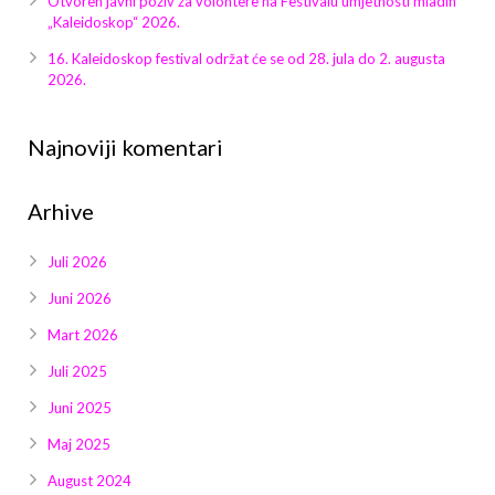
Otvoren javni poziv za volontere na Festivalu umjetnosti mladih
Galerija 2019
„Kaleidoskop“ 2026.
Galerija 2022
16. Kaleidoskop festival održat će se od 28. jula do 2. augusta
2026.
Galerija 2023
Najnoviji komentari
Galerija 2024
Arhive
Galerija 2025
Juli 2026
Juni 2026
Mart 2026
Juli 2025
Juni 2025
Maj 2025
August 2024