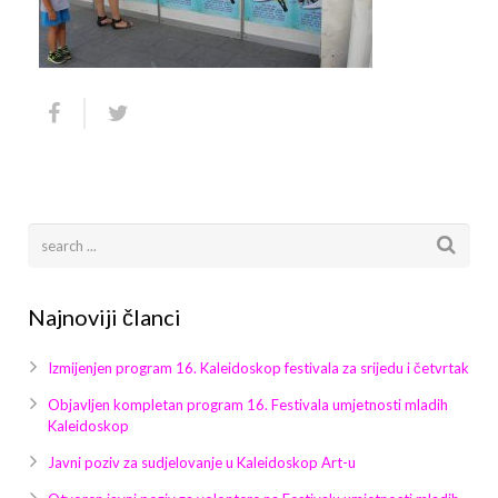
Arhiva
Video 2011
Galerija 2010
Kontakt
Video 2012
Galerija 2011
Video 2013
Galerija 2012
Video 2014
Galerija 2013
Video 2015
Galerija 2014
Video 2016
Galerija 2015
Najnoviji članci
Video 2017
Galerija 2016
Izmijenjen program 16. Kaleidoskop festivala za srijedu i četvrtak
Video 2018
Galerija 2017
Objavljen kompletan program 16. Festivala umjetnosti mladih
Kaleidoskop
Galerija 2018
Javni poziv za sudjelovanje u Kaleidoskop Art-u