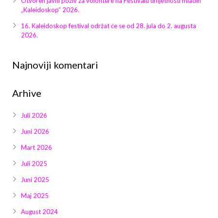
Otvoren javni poziv za volontere na Festivalu umjetnosti mladih
Galerija 2019
„Kaleidoskop“ 2026.
Galerija 2022
16. Kaleidoskop festival održat će se od 28. jula do 2. augusta
2026.
Galerija 2023
Najnoviji komentari
Galerija 2024
Arhive
Galerija 2025
Juli 2026
Juni 2026
Mart 2026
Juli 2025
Juni 2025
Maj 2025
August 2024