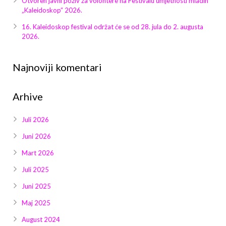
Otvoren javni poziv za volontere na Festivalu umjetnosti mladih
Galerija 2019
„Kaleidoskop“ 2026.
Galerija 2022
16. Kaleidoskop festival održat će se od 28. jula do 2. augusta
2026.
Galerija 2023
Najnoviji komentari
Galerija 2024
Arhive
Galerija 2025
Juli 2026
Juni 2026
Mart 2026
Juli 2025
Juni 2025
Maj 2025
August 2024