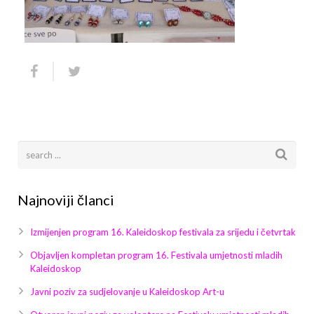
Arhiva
Video 2011
Galerija 2010
Kontakt
Video 2012
Galerija 2011
Video 2013
Galerija 2012
Video 2014
Galerija 2013
Video 2015
Galerija 2014
Video 2016
Galerija 2015
Najnoviji članci
Video 2017
Galerija 2016
Izmijenjen program 16. Kaleidoskop festivala za srijedu i četvrtak
Video 2018
Galerija 2017
Objavljen kompletan program 16. Festivala umjetnosti mladih
Kaleidoskop
Galerija 2018
Javni poziv za sudjelovanje u Kaleidoskop Art-u