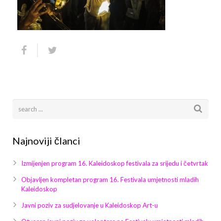
Arhiva
Video 2011
Galerija 2010
Kontakt
Video 2012
Galerija 2011
Video 2013
Galerija 2012
Video 2014
Galerija 2013
Video 2015
Galerija 2014
Video 2016
Galerija 2015
Najnoviji članci
Video 2017
Galerija 2016
Izmijenjen program 16. Kaleidoskop festivala za srijedu i četvrtak
Video 2018
Galerija 2017
Objavljen kompletan program 16. Festivala umjetnosti mladih
Kaleidoskop
Galerija 2018
Javni poziv za sudjelovanje u Kaleidoskop Art-u