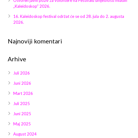
Otvoren javni poziv za volontere na Festivalu umjetnosti mladih
Galerija 2019
„Kaleidoskop“ 2026.
Galerija 2022
16. Kaleidoskop festival održat će se od 28. jula do 2. augusta
2026.
Galerija 2023
Najnoviji komentari
Galerija 2024
Arhive
Galerija 2025
Juli 2026
Juni 2026
Mart 2026
Juli 2025
Juni 2025
Maj 2025
August 2024