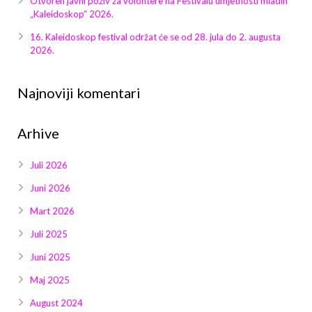
Otvoren javni poziv za volontere na Festivalu umjetnosti mladih
Galerija 2019
„Kaleidoskop“ 2026.
Galerija 2022
16. Kaleidoskop festival održat će se od 28. jula do 2. augusta
2026.
Galerija 2023
Najnoviji komentari
Galerija 2024
Arhive
Galerija 2025
Juli 2026
Juni 2026
Mart 2026
Juli 2025
Juni 2025
Maj 2025
August 2024