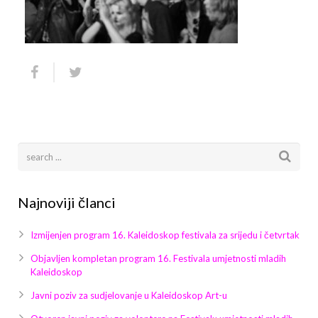
Arhiva
Video 2011
Galerija 2010
Kontakt
Video 2012
Galerija 2011
Video 2013
Galerija 2012
Video 2014
Galerija 2013
Video 2015
Galerija 2014
Video 2016
Galerija 2015
Najnoviji članci
Video 2017
Galerija 2016
Izmijenjen program 16. Kaleidoskop festivala za srijedu i četvrtak
Video 2018
Galerija 2017
Objavljen kompletan program 16. Festivala umjetnosti mladih
Kaleidoskop
Galerija 2018
Javni poziv za sudjelovanje u Kaleidoskop Art-u