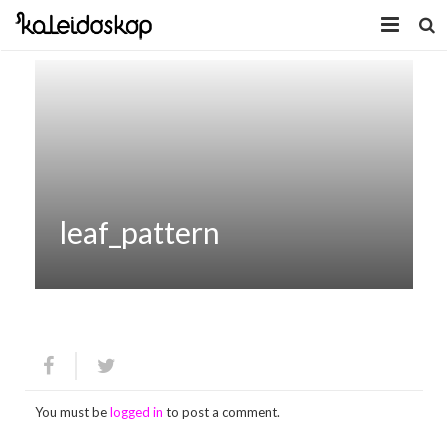
Home
Novosti
O nama
Program
leaf_pattern
Volonteri
Kaleidoskop Art
Dobrodošli u Tuzlu
Radionice
Video
Izložbe/Performans
Naša galerija
Koncert
Video 2009.
You must be
logged in
to post a comment.
Facebook
Video 2010.
Galerija 2009