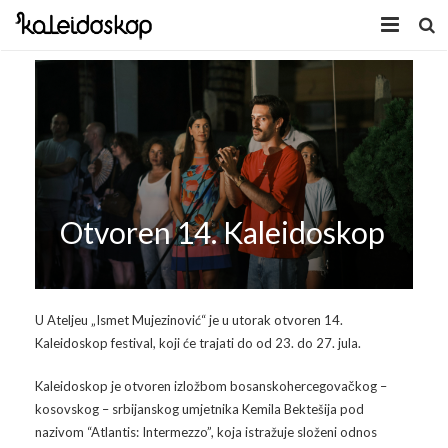
Home
Novosti
O nama
Program
Otvoren 14. Kaleidoskop
Volonteri
Kaleidoskop Art
Dobrodošli u Tuzlu
Radionice
U Ateljeu „Ismet Mujezinović“ je u utorak otvoren 14.
Kaleidoskop festival, koji će trajati do od 23. do 27. jula.
Video
Izložbe/Performans
Kaleidoskop je otvoren izložbom bosanskohercegovačkog –
Naša galerija
Koncert
Video 2009.
kosovskog – srbijanskog umjetnika Kemila Bektešija pod
nazivom “Atlantis: Intermezzo”, koja istražuje složeni odnos
Facebook
Video 2010.
Galerija 2009