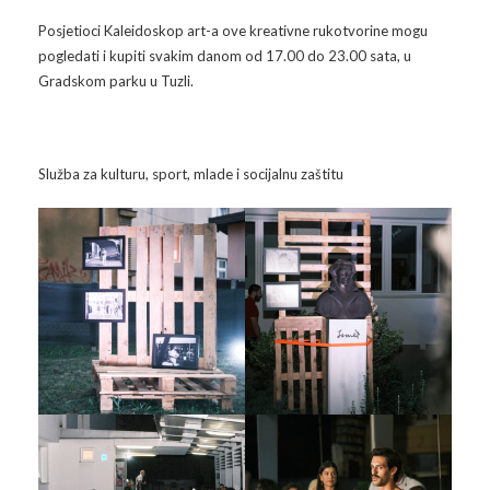
Galerija 2019
Posjetioci Kaleidoskop art-a ove kreativne rukotvorine mogu
Galerija 2022
pogledati i kupiti svakim danom od 17.00 do 23.00 sata, u
Gradskom parku u Tuzli.
Galerija 2023
Galerija 2024
Služba za kulturu, sport, mlade i socijalnu zaštitu
Galerija 2025