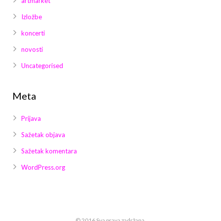
artmarket
Izložbe
koncerti
novosti
Uncategorised
Meta
Prijava
Sažetak objava
Sažetak komentara
WordPress.org
© 2016 Sva prava zadržana.