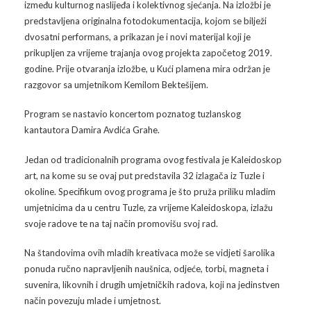
između kulturnog naslijeđa i kolektivnog sjećanja. Na izložbi je
predstavljena originalna fotodokumentacija, kojom se bilježi
Arhiva
Video 2011
Galerija 2010
dvosatni performans, a prikazan je i novi materijal koji je
prikupljen za vrijeme trajanja ovog projekta započetog 2019.
Kontakt
Video 2012
Galerija 2011
godine. Prije otvaranja izložbe, u Kući plamena mira održan je
razgovor sa umjetnikom Kemilom Bektešijem.
Video 2013
Galerija 2012
Program se nastavio koncertom poznatog tuzlanskog
Video 2014
Galerija 2013
kantautora Damira Avdića Grahe.
Video 2015
Galerija 2014
Jedan od tradicionalnih programa ovog festivala je Kaleidoskop
art, na kome su se ovaj put predstavila 32 izlagača iz Tuzle i
Video 2016
Galerija 2015
okoline. Specifikum ovog programa je što pruža priliku mladim
umjetnicima da u centru Tuzle, za vrijeme Kaleidoskopa, izlažu
Video 2017
Galerija 2016
svoje radove te na taj način promovišu svoj rad.
Video 2018
Galerija 2017
Na štandovima ovih mladih kreativaca može se vidjeti šarolika
ponuda ručno napravljenih naušnica, odjeće, torbi, magneta i
Galerija 2018
suvenira, likovnih i drugih umjetničkih radova, koji na jedinstven
način povezuju mlade i umjetnost.