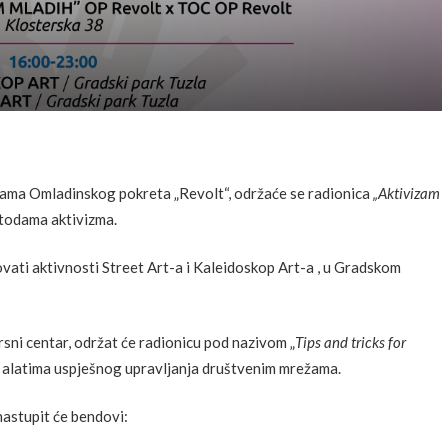
ijama Omladinskog pokreta „Revolt“, održaće se radionica
„Aktivizam
etodama aktivizma.
ati aktivnosti Street Art-a i Kaleidoskop Art-a , u Gradskom
ni centar, održat će radionicu pod nazivom „
Tips and tricks for
 o alatima uspješnog upravljanja društvenim mrežama.
nastupit će bendovi: