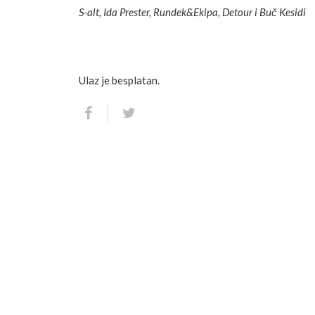
S-alt, Ida Prester, Rundek&Ekipa, Detour i Buč Kesidi
Ulaz je besplatan.