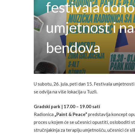
festivala dono
umjetnost i na
bendova
U subotu, 26. jula, peti dan 15. Festivala umjetnos
se odvija na više lokacija u Tuzli.
Gradski park | 17.00 – 19.00 sati
Radionica
„Paint & Peace“
predstavlja koncept opuš
proces u kojem će se učesnici opustiti, osloboditi s
stručnjakinja za terapiju umjetnošću, učesnici će sl