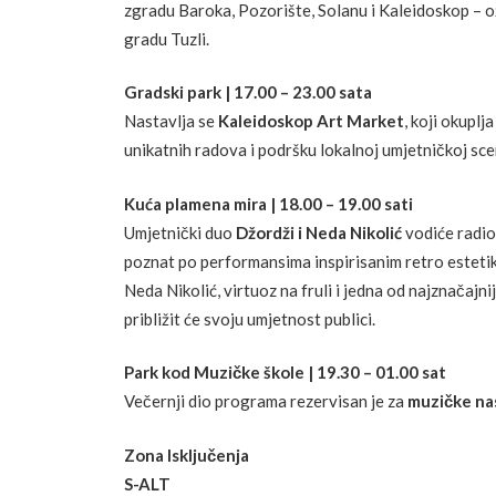
zgradu Baroka, Pozorište, Solanu i Kaleidoskop – ož
gradu Tuzli.
Gradski park | 17.00 – 23.00 sata
Nastavlja se
Kaleidoskop Art Market
, koji okuplj
unikatnih radova i podršku lokalnoj umjetničkoj sce
Kuća plamena mira | 18.00 – 19.00 sati
Umjetnički duo
Džordži i Neda Nikolić
vodiće radion
poznat po performansima inspirisanim retro estetik
Neda Nikolić, virtuoz na fruli i jedna od najznačaj
približit će svoju umjetnost publici.
Park kod Muzičke škole | 19.30 – 01.00 sat
Večernji dio programa rezervisan je za
muzičke na
Zona Isključenja
S-ALT