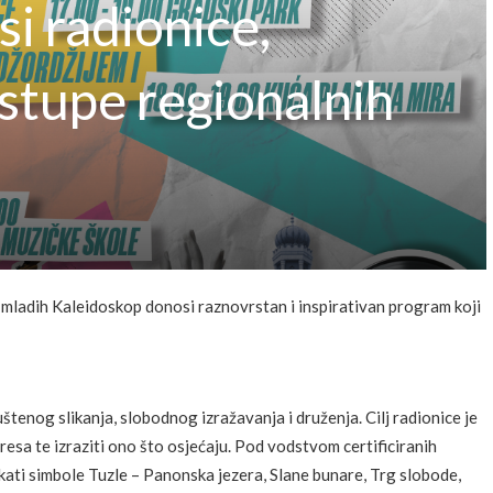
si radionice,
stupe regionalnih
ti mladih Kaleidoskop donosi raznovrstan i inspirativan program koji
tenog slikanja, slobodnog izražavanja i druženja. Cilj radionice je
tresa te izraziti ono što osjećaju. Pod vodstvom certificiranih
ikati simbole Tuzle – Panonska jezera, Slane bunare, Trg slobode,