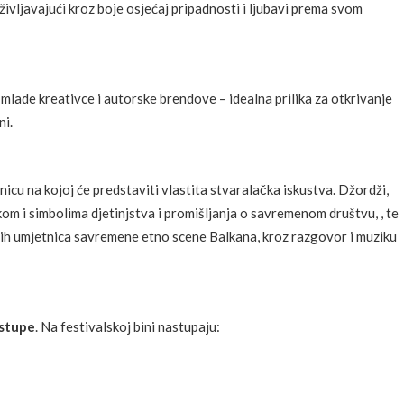
ivljavajući kroz boje osjećaj pripadnosti i ljubavi prema svom
a mlade kreativce i autorske brendove – idealna prilika za otkrivanje
ni.
icu na kojoj će predstaviti vlastita stvaralačka iskustva. Džordži,
om i simbolima djetinjstva i promišljanja o savremenom društvu, , te
nijih umjetnica savremene etno scene Balkana, kroz razgovor i muziku
stupe
. Na festivalskoj bini nastupaju: