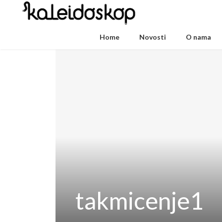
Home
Novosti
O nama
takmicenje1