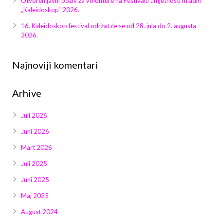
Otvoren javni poziv za volontere na Festivalu umjetnosti mladih
Galerija 2019
„Kaleidoskop“ 2026.
Galerija 2022
16. Kaleidoskop festival održat će se od 28. jula do 2. augusta
2026.
Galerija 2023
Najnoviji komentari
Galerija 2024
Arhive
Galerija 2025
Juli 2026
Juni 2026
Mart 2026
Juli 2025
Juni 2025
Maj 2025
August 2024