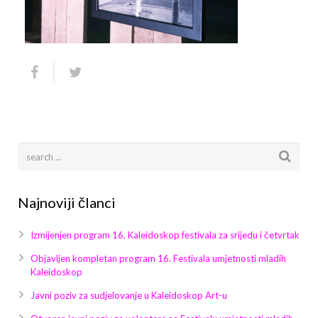
Arhiva
Video 2011
Galerija 2010
Kontakt
Video 2012
Galerija 2011
Video 2013
Galerija 2012
Video 2014
Galerija 2013
Video 2015
Galerija 2014
Video 2016
Galerija 2015
Najnoviji članci
Video 2017
Galerija 2016
Izmijenjen program 16. Kaleidoskop festivala za srijedu i četvrtak
Video 2018
Galerija 2017
Objavljen kompletan program 16. Festivala umjetnosti mladih
Kaleidoskop
Galerija 2018
Javni poziv za sudjelovanje u Kaleidoskop Art-u