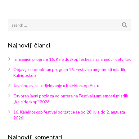
Arhiva
Video 2011
Galerija 2010
Kontakt
Video 2012
Galerija 2011
Video 2013
Galerija 2012
Najnoviji članci
Video 2014
Galerija 2013
Izmijenjen program 16. Kaleidoskop festivala za srijedu i četvrtak
Video 2015
Galerija 2014
Objavljen kompletan program 16. Festivala umjetnosti mladih
Kaleidoskop
Video 2016
Galerija 2015
Javni poziv za sudjelovanje u Kaleidoskop Art-u
Otvoren javni poziv za volontere na Festivalu umjetnosti mladih
Video 2017
Galerija 2016
„Kaleidoskop“ 2026.
Video 2018
Galerija 2017
16. Kaleidoskop festival održat će se od 28. jula do 2. augusta
2026.
Galerija 2018
Najnoviji komentari