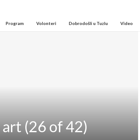
Program
Volonteri
Dobrodošli u Tuzlu
Video
 art (26 of 42)