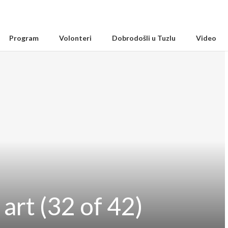
Program
Volonteri
Dobrodošli u Tuzlu
Video
 art (32 of 42)