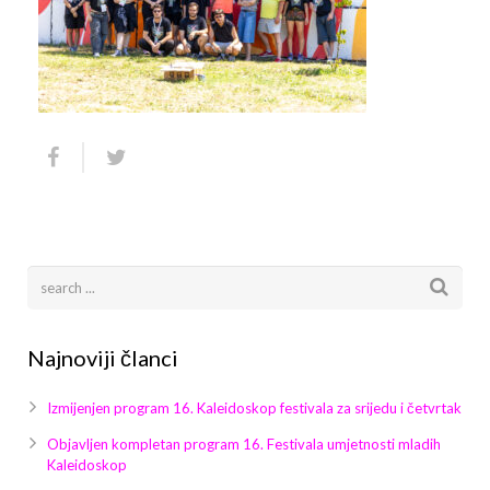
Arhiva
Video 2011
Galerija 2010
Kontakt
Video 2012
Galerija 2011
Video 2013
Galerija 2012
Video 2014
Galerija 2013
Video 2015
Galerija 2014
Video 2016
Galerija 2015
Video 2017
Galerija 2016
Najnoviji članci
Video 2018
Galerija 2017
Izmijenjen program 16. Kaleidoskop festivala za srijedu i četvrtak
Galerija 2018
Objavljen kompletan program 16. Festivala umjetnosti mladih
Kaleidoskop