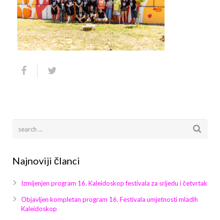
Arhiva
Video 2011
Galerija 2010
Kontakt
Video 2012
Galerija 2011
Video 2013
Galerija 2012
Video 2014
Galerija 2013
Video 2015
Galerija 2014
Video 2016
Galerija 2015
Video 2017
Galerija 2016
Najnoviji članci
Video 2018
Galerija 2017
Izmijenjen program 16. Kaleidoskop festivala za srijedu i četvrtak
Galerija 2018
Objavljen kompletan program 16. Festivala umjetnosti mladih
Kaleidoskop