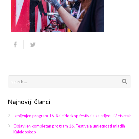
Arhiva
Video 2011
Galerija 2010
Kontakt
Video 2012
Galerija 2011
Video 2013
Galerija 2012
Video 2014
Galerija 2013
Video 2015
Galerija 2014
Video 2016
Galerija 2015
Video 2017
Galerija 2016
Najnoviji članci
Video 2018
Galerija 2017
Izmijenjen program 16. Kaleidoskop festivala za srijedu i četvrtak
Galerija 2018
Objavljen kompletan program 16. Festivala umjetnosti mladih
Kaleidoskop