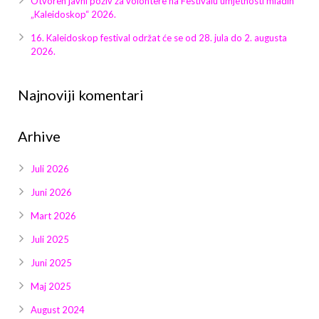
Otvoren javni poziv za volontere na Festivalu umjetnosti mladih
Galerija 2019
„Kaleidoskop“ 2026.
Galerija 2022
16. Kaleidoskop festival održat će se od 28. jula do 2. augusta
2026.
Galerija 2023
Najnoviji komentari
Galerija 2024
Arhive
Galerija 2025
Juli 2026
Juni 2026
Mart 2026
Juli 2025
Juni 2025
Maj 2025
August 2024