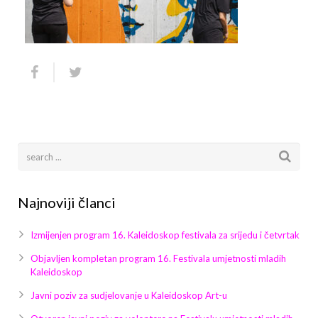
Arhiva
Video 2011
Galerija 2010
Kontakt
Video 2012
Galerija 2011
Video 2013
Galerija 2012
Video 2014
Galerija 2013
Video 2015
Galerija 2014
Video 2016
Galerija 2015
Najnoviji članci
Video 2017
Galerija 2016
Izmijenjen program 16. Kaleidoskop festivala za srijedu i četvrtak
Video 2018
Galerija 2017
Objavljen kompletan program 16. Festivala umjetnosti mladih
Kaleidoskop
Galerija 2018
Javni poziv za sudjelovanje u Kaleidoskop Art-u