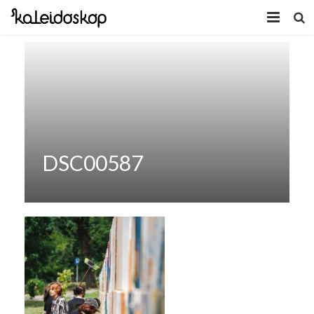
Home
Novosti
O nama
Program
DSC00587
Volonteri
Kaleidoskop Art
Dobrodošli u Tuzlu
Radionice
Video
Izložbe/Performans
Naša galerija
Koncert
Video 2009.
Facebook
Video 2010.
Galerija 2009