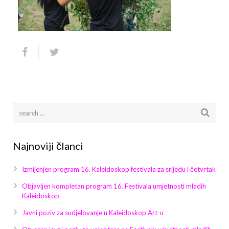
Arhiva
Video 2011
Galerija 2010
Kontakt
Video 2012
Galerija 2011
Video 2013
Galerija 2012
Video 2014
Galerija 2013
Video 2015
Galerija 2014
Video 2016
Galerija 2015
Najnoviji članci
Video 2017
Galerija 2016
Izmijenjen program 16. Kaleidoskop festivala za srijedu i četvrtak
Video 2018
Galerija 2017
Objavljen kompletan program 16. Festivala umjetnosti mladih
Kaleidoskop
Galerija 2018
Javni poziv za sudjelovanje u Kaleidoskop Art-u