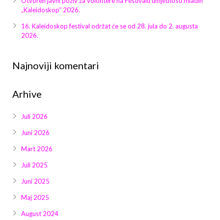
Otvoren javni poziv za volontere na Festivalu umjetnosti mladih
Galerija 2019
„Kaleidoskop“ 2026.
Galerija 2022
16. Kaleidoskop festival održat će se od 28. jula do 2. augusta
2026.
Galerija 2023
Najnoviji komentari
Galerija 2024
Arhive
Galerija 2025
Juli 2026
Juni 2026
Mart 2026
Juli 2025
Juni 2025
Maj 2025
August 2024