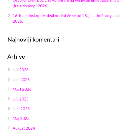
Otvoren javni poziv za volontere na Festivalu umjetnosti mladih
Galerija 2019
„Kaleidoskop“ 2026.
Galerija 2022
16. Kaleidoskop festival održat će se od 28. jula do 2. augusta
2026.
Galerija 2023
Najnoviji komentari
Galerija 2024
Arhive
Galerija 2025
Juli 2026
Juni 2026
Mart 2026
Juli 2025
Juni 2025
Maj 2025
August 2024