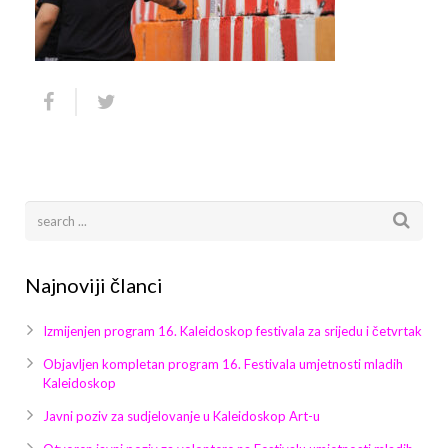
Arhiva
Video 2011
Galerija 2010
Kontakt
Video 2012
Galerija 2011
Video 2013
Galerija 2012
Video 2014
Galerija 2013
Video 2015
Galerija 2014
Video 2016
Galerija 2015
Najnoviji članci
Video 2017
Galerija 2016
Izmijenjen program 16. Kaleidoskop festivala za srijedu i četvrtak
Video 2018
Galerija 2017
Objavljen kompletan program 16. Festivala umjetnosti mladih
Kaleidoskop
Galerija 2018
Javni poziv za sudjelovanje u Kaleidoskop Art-u