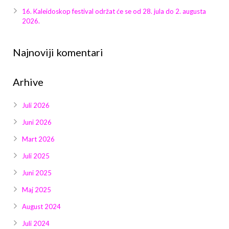
Galerija 2019
16. Kaleidoskop festival održat će se od 28. jula do 2. augusta
2026.
Galerija 2022
Galerija 2023
Najnoviji komentari
Galerija 2024
Arhive
Galerija 2025
Juli 2026
Juni 2026
Mart 2026
Juli 2025
Juni 2025
Maj 2025
August 2024
Juli 2024