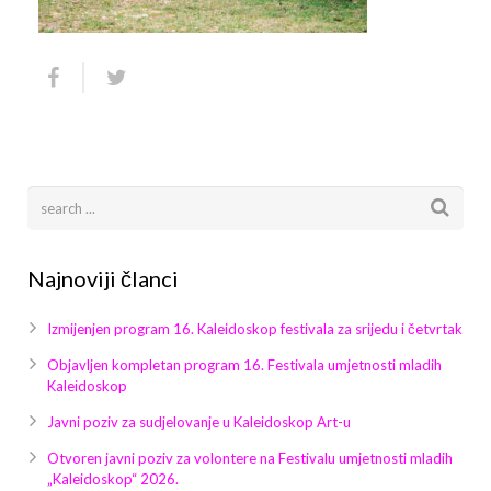
Arhiva
Video 2011
Galerija 2010
Kontakt
Video 2012
Galerija 2011
Video 2013
Galerija 2012
Video 2014
Galerija 2013
Video 2015
Galerija 2014
Najnoviji članci
Video 2016
Galerija 2015
Izmijenjen program 16. Kaleidoskop festivala za srijedu i četvrtak
Video 2017
Galerija 2016
Objavljen kompletan program 16. Festivala umjetnosti mladih
Kaleidoskop
Video 2018
Galerija 2017
Javni poziv za sudjelovanje u Kaleidoskop Art-u
Galerija 2018
Otvoren javni poziv za volontere na Festivalu umjetnosti mladih
„Kaleidoskop“ 2026.