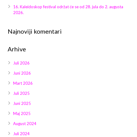
Galerija 2019
16. Kaleidoskop festival održat će se od 28. jula do 2. augusta
2026.
Galerija 2022
Galerija 2023
Najnoviji komentari
Galerija 2024
Arhive
Galerija 2025
Juli 2026
Juni 2026
Mart 2026
Juli 2025
Juni 2025
Maj 2025
August 2024
Juli 2024