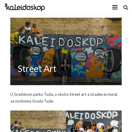
Home
Novosti
O nama
Program
Street Art
Volonteri
Kaleidoskop Art
Dobrodošli u Tuzlu
Radionice
U Gradskom parku Tuzla, u okviru Street art-a izrađen je mural
sa motivima Grada Tuzle.
Video
Izložbe/Performans
Naša galerija
Koncert
Video 2009.
Facebook
Video 2010.
Galerija 2009