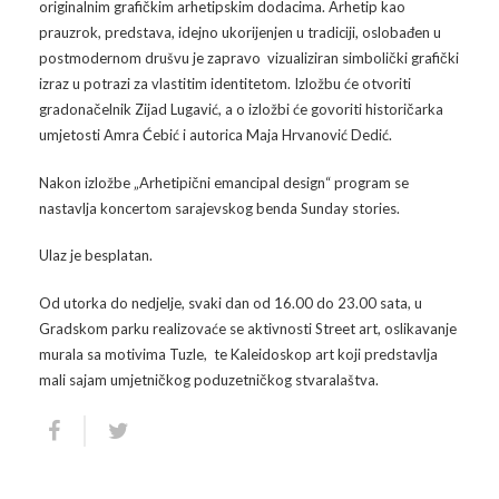
originalnim grafičkim arhetipskim dodacima. Arhetip kao
prauzrok, predstava, idejno ukorijenjen u tradiciji, oslobađen u
Arhiva
Video 2011
Galerija 2010
postmodernom drušvu je zapravo vizualiziran simbolički grafički
izraz u potrazi za vlastitim identitetom. Izložbu će otvoriti
Kontakt
Video 2012
Galerija 2011
gradonačelnik Zijad Lugavić, a o izložbi će govoriti historičarka
umjetosti Amra Ćebić i autorica Maja Hrvanović Dedić.
Video 2013
Galerija 2012
Nakon izložbe „Arhetipični emancipal design“ program se
Video 2014
Galerija 2013
nastavlja koncertom sarajevskog benda Sunday stories.
Video 2015
Galerija 2014
Ulaz je besplatan.
Video 2016
Galerija 2015
Od utorka do nedjelje, svaki dan od 16.00 do 23.00 sata, u
Gradskom parku realizovaće se aktivnosti Street art, oslikavanje
Video 2017
Galerija 2016
murala sa motivima Tuzle, te Kaleidoskop art koji predstavlja
mali sajam umjetničkog poduzetničkog stvaralaštva.
Video 2018
Galerija 2017
Galerija 2018