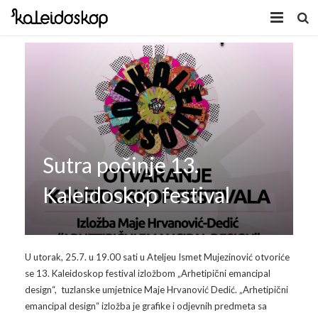
Home
Novosti
O nama
Program
Sutra počinje 13.
Volonteri
Kaleidoskop Art
Kaleidoskop festival
Dobrodošli u Tuzlu
Radionice
Video
Izložbe/Performans
U utorak, 25.7. u 19.00 sati u Ateljeu Ismet Mujezinović otvoriće
se 13. Kaleidoskop festival izložbom „Arhetipični emancipal
Naša galerija
Koncert
Video 2009.
design“, tuzlanske umjetnice Maje Hrvanović Dedić. „Arhetipični
emancipal design“ izložba je grafike i odjevnih predmeta sa
Facebook
Video 2010.
Galerija 2009