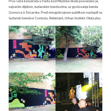
Prvo veče koncerata u Parku kod Muzičke škole posvećeno je,
Galerija 2019
najvećim dijelom, tuzlanskim bendovima, uz gostovanje benda
Gomorra iz Švicarske. Pred mnogobrojnom publikom nastupili su
Galerija 2022
tuzlanski bendovi Contusio, Reluktant, Urban Instinkt i Nula plus.
Galerija 2023
Galerija 2024
Galerija 2025