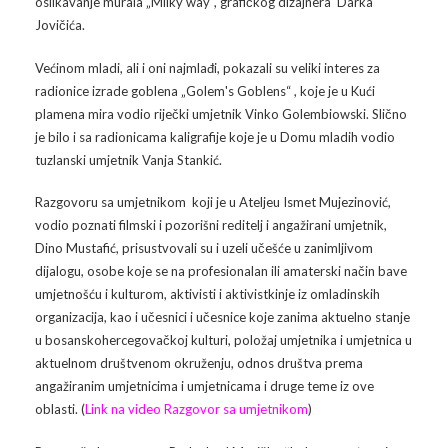
oslikavanje murala „Milky way“, grafičkog dizajnera Darka
Jovičića.
Arhiva
Video 2011
Galerija 2010
Većinom mladi, ali i oni najmlađi, pokazali su veliki interes za
Kontakt
Video 2012
Galerija 2011
radionice izrade goblena „Golem's Goblens“ , koje je u Kući
plamena mira vodio riječki umjetnik Vinko Golembiowski. Slično
Video 2013
Galerija 2012
je bilo i sa radionicama kaligrafije koje je u Domu mladih vodio
tuzlanski umjetnik Vanja Stankić.
Video 2014
Galerija 2013
Razgovoru sa umjetnikom koji je u Ateljeu Ismet Mujezinović,
Video 2015
Galerija 2014
vodio poznati filmski i pozorišni reditelj i angažirani umjetnik,
Dino Mustafić, prisustvovali su i uzeli učešće u zanimljivom
Video 2016
Galerija 2015
dijalogu, osobe koje se na profesionalan ili amaterski način bave
umjetnošću i kulturom, aktivisti i aktivistkinje iz omladinskih
Video 2017
Galerija 2016
organizacija, kao i učesnici i učesnice koje zanima aktuelno stanje
u bosanskohercegovačkoj kulturi, položaj umjetnika i umjetnica u
Video 2018
Galerija 2017
aktuelnom društvenom okruženju, odnos društva prema
angažiranim umjetnicima i umjetnicama i druge teme iz ove
Galerija 2018
oblasti. (
Link na video Razgovor sa umjetnikom
)