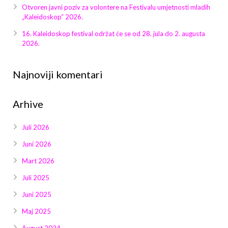
Galerija 2019
Otvoren javni poziv za volontere na Festivalu umjetnosti mladih
„Kaleidoskop“ 2026.
Galerija 2022
16. Kaleidoskop festival održat će se od 28. jula do 2. augusta
2026.
Galerija 2023
Galerija 2024
Najnoviji komentari
Galerija 2025
Arhive
Juli 2026
Juni 2026
Mart 2026
Juli 2025
Juni 2025
Maj 2025