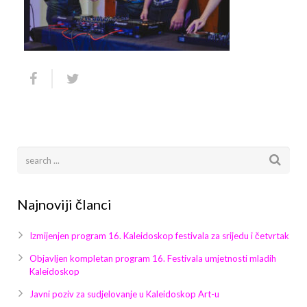
Arhiva
Video 2011
Galerija 2010
Kontakt
Video 2012
Galerija 2011
Video 2013
Galerija 2012
Video 2014
Galerija 2013
Video 2015
Galerija 2014
Video 2016
Galerija 2015
Najnoviji članci
Video 2017
Galerija 2016
Izmijenjen program 16. Kaleidoskop festivala za srijedu i četvrtak
Video 2018
Galerija 2017
Objavljen kompletan program 16. Festivala umjetnosti mladih
Kaleidoskop
Galerija 2018
Javni poziv za sudjelovanje u Kaleidoskop Art-u