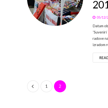
201
05/12/
Datum obj
˝Suveniri
radove na
izradom r
REA
1
2