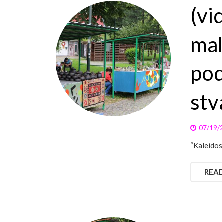
(vi
mal
pod
stv
07/19/
“Kaleidos
REA