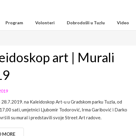
Program
Volonteri
Dobrodošli u Tuzlu
Video
eidoskop art | Murali
19
2019
u 28.7.2019. na Kaleidoskop Art-u u Gradskom parku Tuzla, od
17,00 sati, umjetnici Ljubomir Todorović, Irma Garibović i Darko
vršili su mural i predstavili svoje Street Art radove.
D MORE