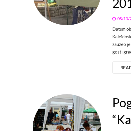
201
05/13/
Datum obj
Kaleidosk
zauzeo je 
gosti grad
REA
Pog
“Ka