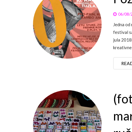
06/08/
Jedna od 
festival 
jula 2018
kreativne
REA
(fo
mar