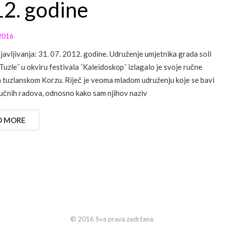
2. godine
2016
avljivanja: 31. 07. 2012. godine. Udruženje umjetnika grada soli
 Tuzle˝ u okviru festivala ˝Kaleidoskop˝ izlagalo je svoje ručne
 tuzlanskom Korzu. Riječ je veoma mladom udruženju koje se bavi
učnih radova, odnosno kako sam njihov naziv
D MORE
© 2016 Sva prava zadržana.