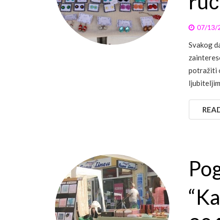
ruč
07/13/
Svakog da
zainteres
potražiti
ljubitelji
REA
Pog
“Ka