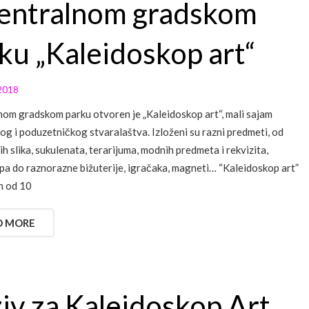
entralnom gradskom
ku „Kaleidoskop art“
2018
nom gradskom parku otvoren je „Kaleidoskop art“, mali sajam
og i poduzetničkog stvaralaštva. Izloženi su razni predmeti, od
ih slika, sukulenata, terarijuma, modnih predmeta i rekvizita,
 pa do raznorazne bižuterije, igračaka, magneti… “Kaleidoskop art”
n od 10
D MORE
iv za Kaleidoskop Art