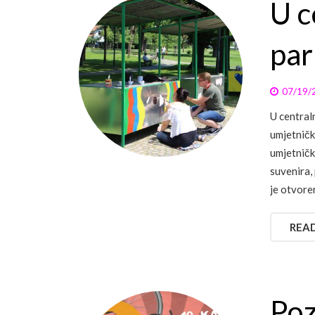
U c
par
07/19/
U central
umjetničk
umjetničk
suvenira,
je otvore
REA
Poz