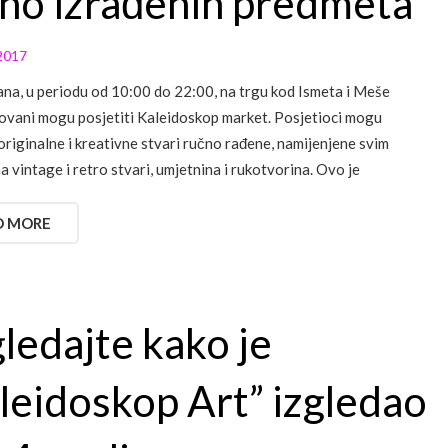
no izrađenih predmeta
2017
na, u periodu od 10:00 do 22:00, na trgu kod Ismeta i Meše
ovani mogu posjetiti Kaleidoskop market. Posjetioci mogu
 originalne i kreativne stvari ručno rađene, namijenjene svim
ma vintage i retro stvari, umjetnina i rukotvorina. Ovo je
D MORE
ledajte kako je
leidoskop Art” izgledao