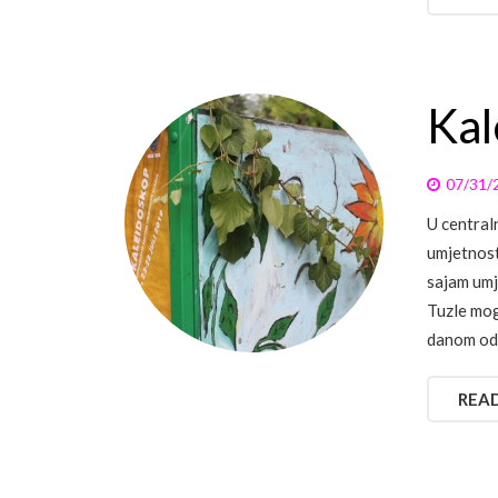
Kal
07/31/
U central
umjetnost
sajam umj
Tuzle mog
danom od
REA