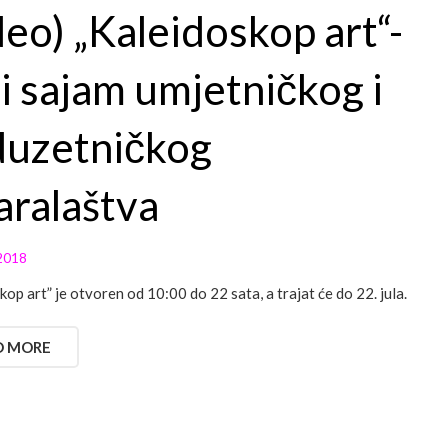
deo) „Kaleidoskop art“-
i sajam umjetničkog i
uzetničkog
aralaštva
2018
kop art” je otvoren od 10:00 do 22 sata, a trajat će do 22. jula.
D MORE