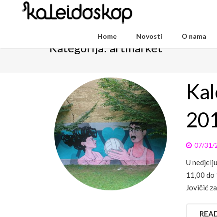
Home
Novosti
O nama
Kategorija:
artmarket
Kal
20
07/31/
U nedjelj
11,00 do 
Jovičić za
REA